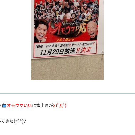
る
オモウマい店
に富山県が
Σ(ﾟДﾟ)
きた(*^^)v