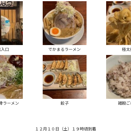
店入口
でかまるラーメン
極太
骨ラーメン
餃子
雑穀ご
１２月１０日（土）１９時頃到着