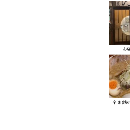
お
辛味噌豚