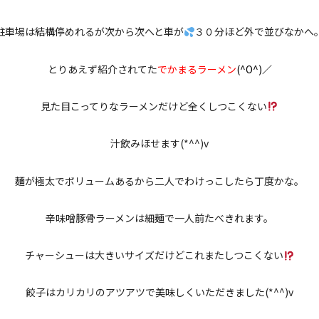
駐車場は結構停めれるが次から次へと車が
３０分ほど外で並びなかへ
とりあえず紹介されてた
でかまるラーメン
(^O^)／
見た目こってりなラーメンだけど全くしつこくない
汁飲みほせます(*^^)v
麵が極太でボリュームあるから二人でわけっこしたら丁度かな。
辛味噌豚骨ラーメンは細麺で一人前たべきれます。
チャーシューは大きいサイズだけどこれまたしつこくない
餃子はカリカリのアツアツで美味しくいただきました(*^^)v